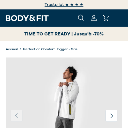
Trustpilot ★ ★ ★ ★
ALLER AU CONTENU
Menu
Recherche
Se connecter
Panier
Recherche
Rechercher
TIME TO GET READY | Jusqu'à -70%
Accueil
Perfection Comfort Jogger - Gris
Précédent
Suivant