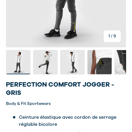
de
1
/
9
Charger l’image 1 dans la vue de galerie
Charger l’image 6 dans la vue de galerie
Charger l’image 7 dans la vue d
Charger l’image 8 d
Charger
PERFECTION COMFORT JOGGER -
GRIS
Body & Fit Sportwears
Ceinture élastique avec cordon de serrage
réglable bicolore