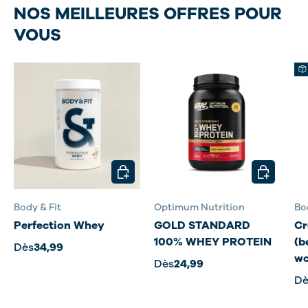
NOS MEILLEURES OFFRES POUR
VOUS
CHOISIR LES OPTIONS
CHOISIR L
Body & Fit
Optimum Nutrition
Bo
Perfection Whey
GOLD STANDARD
Cr
100% WHEY PROTEIN
(b
Dès
34,99
wo
Dès
24,99
Dè