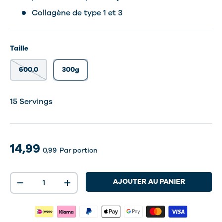
Collagène de type 1 et 3
Taille
600.0
300g
30 Servings
15 Servings
14,99
0,99
Par portion
Qté
AJOUTER AU PANIER
-
+