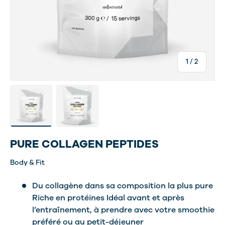
de
1
/
2
Charger l’image 2 dans la vue de galerie
Charger l’image 3 dans la vue de galerie
PURE COLLAGEN PEPTIDES
Body & Fit
Du collagène dans sa composition la plus pure
Riche en protéines Idéal avant et après
l’entraînement, à prendre avec votre smoothie
préféré ou au petit-déjeuner