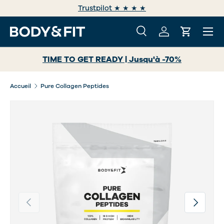
e
Trustpilot ★ ★ ★ ★
ALLER AU CONTENU
Menu
Recherche
Se connecter
Panier
Recherche
Rechercher
TIME TO GET READY | Jusqu'à -70%
Accueil
Pure Collagen Peptides
Précédent
Suivant