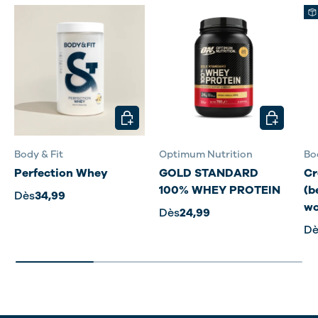
CHOISIR LES OPTIONS
CHOISIR L
Body & Fit
Optimum Nutrition
Bo
Perfection Whey
GOLD STANDARD
Cr
100% WHEY PROTEIN
(b
Dès
34,99
wo
Dès
24,99
Dè