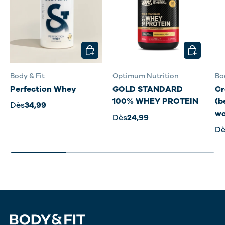
CHOISIR LES OPTIONS
CHOISIR L
Body & Fit
Optimum Nutrition
Bo
Perfection Whey
GOLD STANDARD
Cr
100% WHEY PROTEIN
(b
Dès
34,99
wo
Dès
24,99
Dè