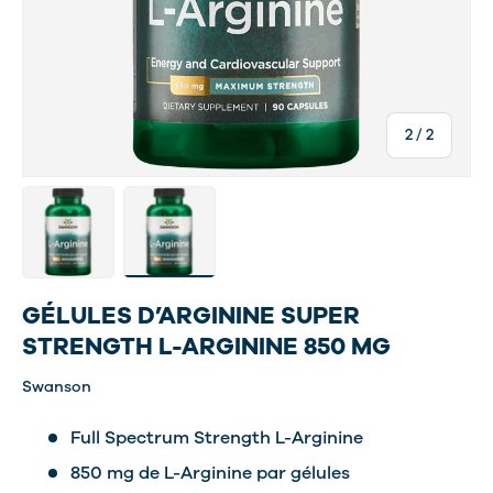
de
2
/
2
Charger l’image 1 dans la vue de galerie
Charger l’image 2 dans la vue de galerie
GÉLULES D’ARGININE SUPER
STRENGTH L-ARGININE 850 MG
Swanson
Full Spectrum Strength L-Arginine
850 mg de L-Arginine par gélules