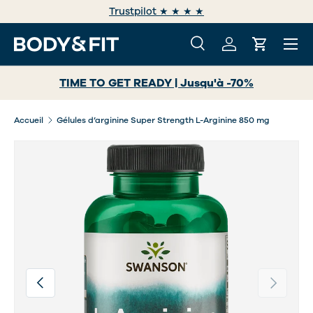
e
Trustpilot ★ ★ ★ ★
ALLER AU CONTENU
Menu
Recherche
Se connecter
Panier
Recherche
Rechercher
TIME TO GET READY | Jusqu'à -70%
Accueil
Gélules d’arginine Super Strength L-Arginine 850 mg
L’image 2 est maintenant disponible dans la vue de gale
Précédent
Suivant