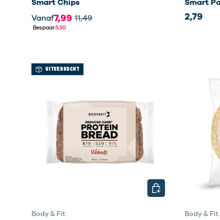
Smart Chips
Smart Pa
2,79
7,99
Vanaf
11,49
Bespaar
3,50
UITVERKOCHT
KIES MOGELIJKHED
Body & Fit
Body & Fit