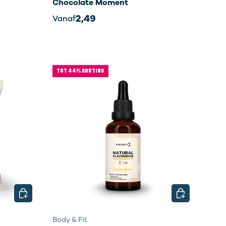
Chocolate Moment
2,49
Vanaf
TOT 44% KORTING
KIES MOGELIJKHEDEN
KIES MOGELI
Body & Fit