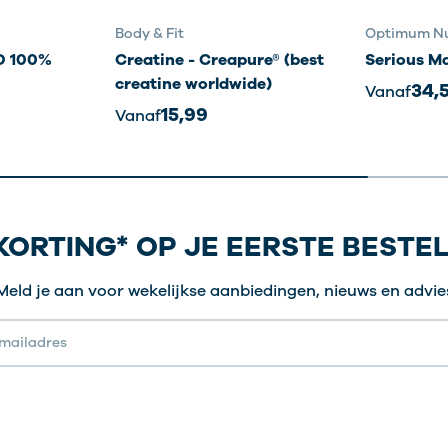
Body & Fit
Optimum Nu
 100%
Creatine - Creapure® (best
Serious M
creatine worldwide)
34,
Vanaf
15,99
Vanaf
KORTING* OP JE EERSTE BESTE
Meld je aan voor wekelijkse aanbiedingen, nieuws en advie
res