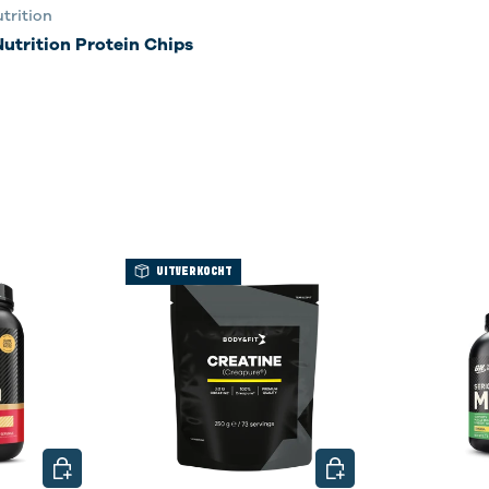
trition
Nutrition Protein Chips
UITVERKOCHT
KIES MOGELIJKHEDEN
KIES MOGELIJKHEDE