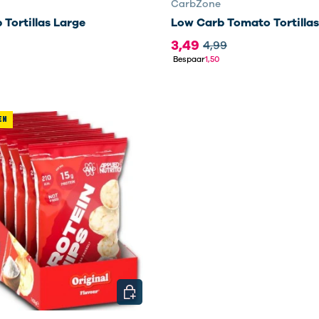
CarbZone
Tortillas Large
Low Carb Tomato Tortillas
3,49
4,99
Bespaar
1,50
EN
EN
KIES MOGELIJKHEDEN