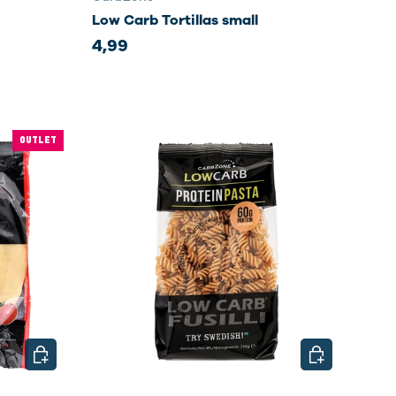
Low Carb Tortillas small
4,99
OUTLET
KIES MOGELIJKHEDEN
KIES MOGELI