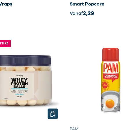
Wraps
Smart Popcorn
2,29
Vanaf
RTING
EN
KIES MOGELIJKHEDEN
PAM