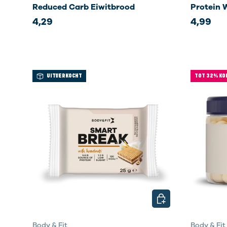
Reduced Carb Eiwitbrood
Protein 
4,29
4,99
UITVERKOCHT
TOT 32% KO
KIES MOGELIJKHED
Body & Fit
Body & Fit