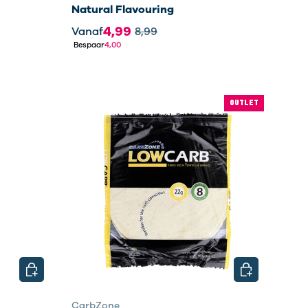
Natural Flavouring
4,99
Vanaf
8,99
Bespaar
4,00
OUTLET
KIES MOGELIJKHEDEN
KIES MOGELI
CarbZone