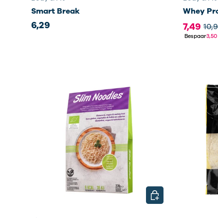
Smart Break
Whey Pro
6,29
7,49
10,
Bespaar
3,50
KIES MOGELIJKHED