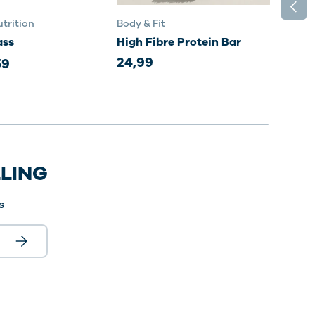
VORI
trition
Body & Fit
Body
ass
High Fibre Protein Bar
Sma
24,99
35,
59
LLING
s
Abonneer