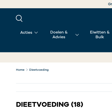
V
GA NAAR INHOUD
Zoeken
Doelen &
Eiwitten &
Acties
Advies
Bulk
Home
Dieetvoeding
DIEETVOEDING
(18)