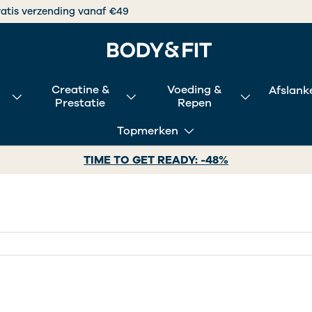
ooruitgang zit in kwaliteit.
Creatine &
Voeding &
Afslank
Prestatie
Repen
Topmerken
TIME TO GET READY: -48%