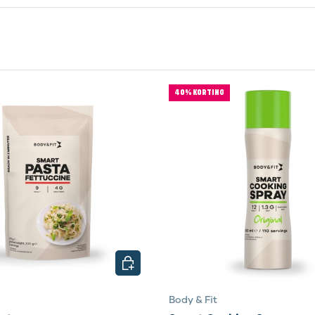
40% KORTING
EN
KIES MOGELIJKHEDEN
Body & Fit