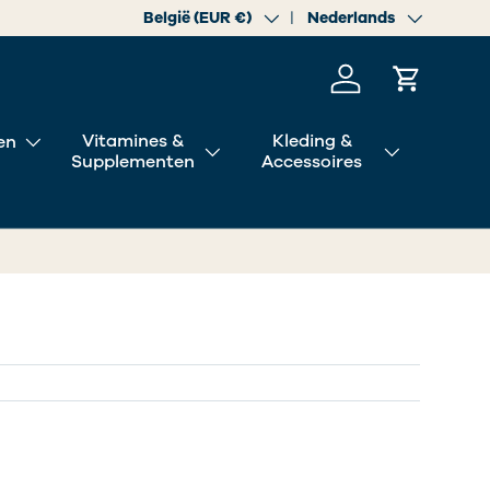
Land/Regio
België (EUR €)
Taal
Nederlands
Inloggen
Winkelwa
Vitamines &
Kleding &
en
Supplementen
Accessoires