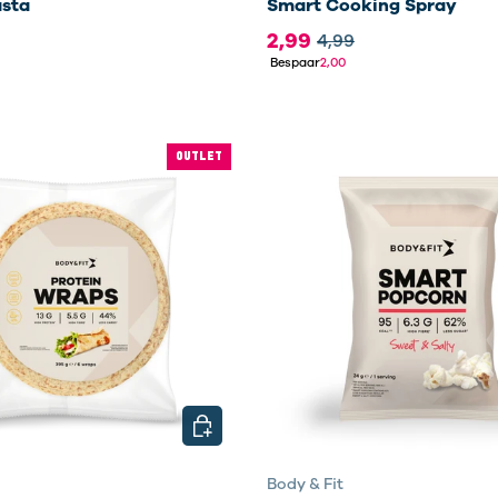
sta
Smart Cooking Spray
2,99
4,99
Bespaar
2,00
OUTLET
EN
KIES MOGELIJKHEDEN
Body & Fit