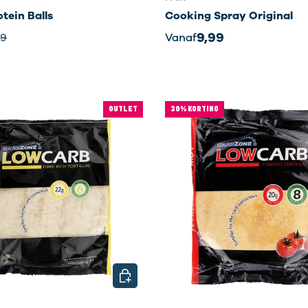
tein Balls
Cooking Spray Original
9,99
99
Vanaf
OUTLET
30% KORTING
EN
KIES MOGELIJKHEDEN