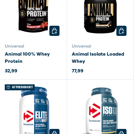
KIES MOGELIJKHEDEN
KIES M
Universal
Universal
Animal 100% Whey
Animal Isolate Loaded
Protein
Whey
32,99
77,99
UITVERKOCHT
KIES MOGELIJKHEDEN
KIES M