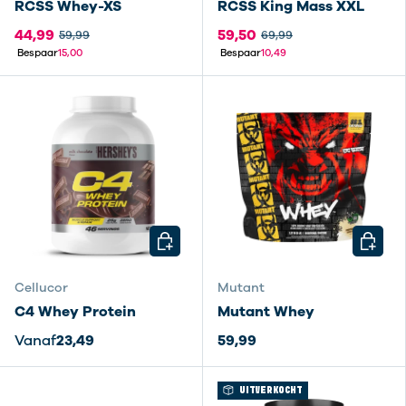
RCSS Whey-XS
RCSS King Mass XXL
44,99
59,50
59,99
69,99
Bespaar
15,00
Bespaar
10,49
KIES MOGELIJKHEDEN
KIES M
Cellucor
Mutant
C4 Whey Protein
Mutant Whey
Vanaf
23,49
59,99
UITVERKOCHT