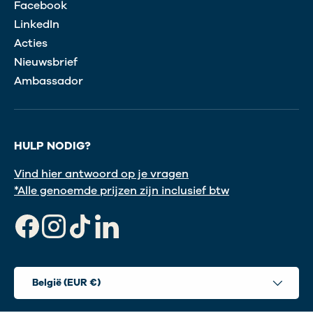
Facebook
LinkedIn
Acties
Nieuwsbrief
Ambassador
HULP NODIG?
Vind hier antwoord op je vragen
*Alle genoemde prijzen zijn inclusief btw
Facebook
Instagram
TikTok
LinkedIn
Land/Regio
België (EUR €)