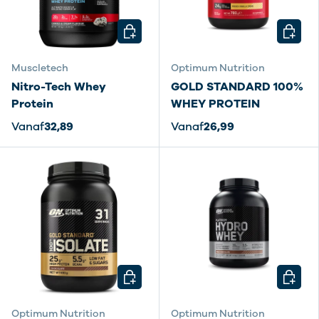
KIES MOGELIJKHEDEN
KIES M
Muscletech
Optimum Nutrition
Nitro-Tech Whey
GOLD STANDARD 100%
Protein
WHEY PROTEIN
Vanaf
32,89
Vanaf
26,99
KIES MOGELIJKHEDEN
KIES M
Optimum Nutrition
Optimum Nutrition