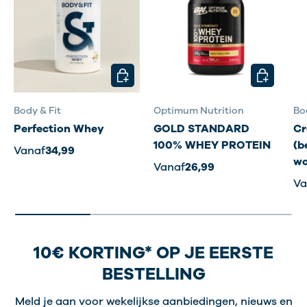
KIES MOGELIJKHEDEN
KIES MOG
Body & Fit
Optimum Nutrition
Bo
Perfection Whey
GOLD STANDARD
Cr
100% WHEY PROTEIN
(b
Vanaf
34,99
wo
Vanaf
26,99
Va
10€ KORTING* OP JE EERSTE
BESTELLING
Meld je aan voor wekelijkse aanbiedingen, nieuws en