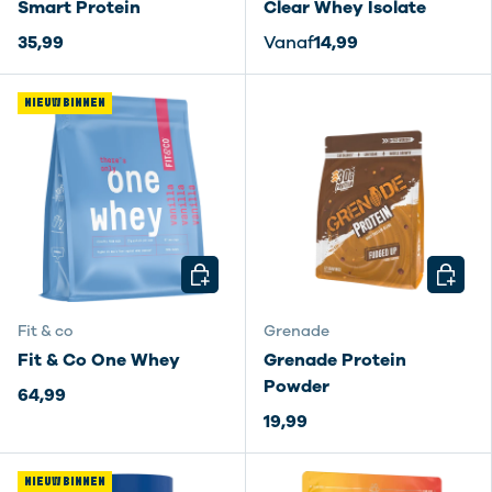
Smart Protein
Clear Whey Isolate
35,99
Vanaf
14,99
NIEUW BINNEN
KIES MOGELIJKHEDEN
KIES M
Fit & co
Grenade
Fit & Co One Whey
Grenade Protein
Powder
64,99
19,99
NIEUW BINNEN