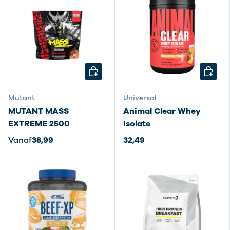
KIES MOGELIJKHEDEN
KIES M
Mutant
Universal
MUTANT MASS
Animal Clear Whey
EXTREME 2500
Isolate
Vanaf
38,99
32,49