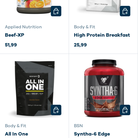
KIES MOGELIJKHEDEN
KIES M
Applied Nutrition
Body & Fit
Beef-XP
High Protein Breakfast
51,99
25,99
KIES MOGELIJKHEDEN
KIES M
Body & Fit
BSN
All In One
Syntha-6 Edge