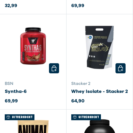
32,99
69,99
KIES MOGELIJKHEDEN
KIES M
BSN
Stacker 2
Syntha-6
Whey Isolate - Stacker 2
69,99
64,90
UITVERKOCHT
UITVERKOCHT