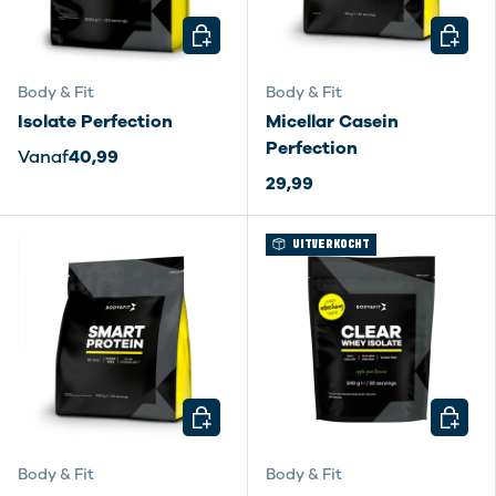
KIES MOGELIJKHEDEN
KIES M
Body & Fit
Body & Fit
Isolate Perfection
Micellar Casein
Perfection
Vanaf
40,99
29,99
UITVERKOCHT
KIES MOGELIJKHEDEN
KIES M
Body & Fit
Body & Fit