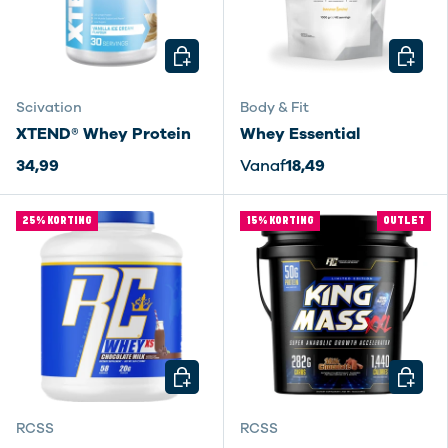
KIES MOGELIJKHEDEN
KIES M
Scivation
Body & Fit
XTEND® Whey Protein
Whey Essential
34,99
Vanaf
18,49
25% KORTING
15% KORTING
OUTLET
KIES MOGELIJKHEDEN
KIES M
RCSS
RCSS