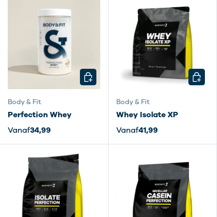
KIES MOGELIJKHEDEN
KIES M
Body & Fit
Body & Fit
Perfection Whey
Whey Isolate XP
Vanaf
34,99
Vanaf
41,99