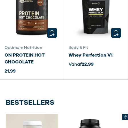
KIES MOGELIJKHEDEN
KIES M
Optimum Nutrition
Body & Fit
ON PROTEIN HOT
Whey Perfection V1
CHOCOLATE
Vanaf
22,99
21,99
BESTSELLERS