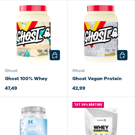
KIES MOGELIJKHEDEN
KIES M
Ghost
Ghost
Ghost 100% Whey
Ghost Vegan Protein
47,49
42,99
TOT 30% KORTING