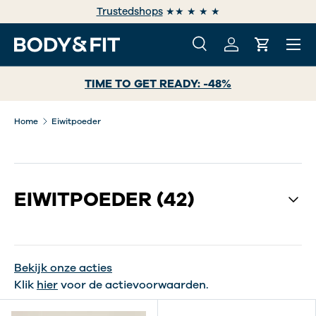
Gratis verzending vanaf €49
GA NAAR INHOUD
Menu
Zoeken
Inloggen
Winkelwa
Zoeken
Zoeken
TIME TO GET READY: -48%
Home
Eiwitpoeder
EIWITPOEDER
(42)
Bekijk onze acties
Klik
hier
voor de actievoorwaarden.