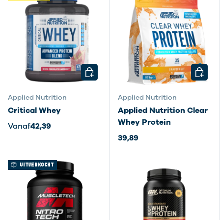
KIES MOGELIJKHEDEN
KIES M
Applied Nutrition
Applied Nutrition
Critical Whey
Applied Nutrition Clear
Whey Protein
Vanaf
42,39
39,89
UITVERKOCHT