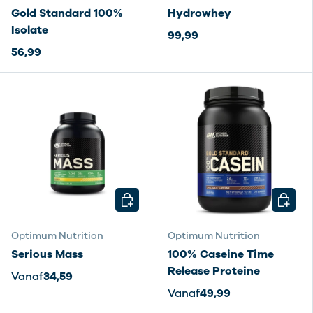
Gold Standard 100%
Hydrowhey
Isolate
99,99
56,99
KIES MOGELIJKHEDEN
KIES M
Optimum Nutrition
Optimum Nutrition
Serious Mass
100% Caseine Time
Release Proteine
Vanaf
34,59
Vanaf
49,99