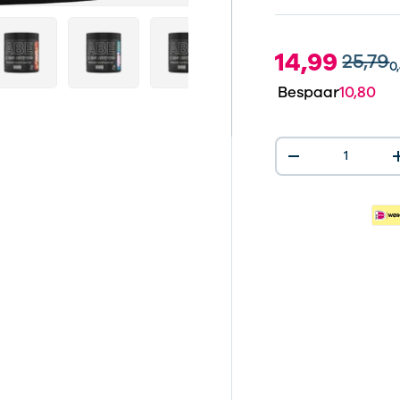
ve
lerij-weergave
ng 14 in gallerij-weergave
ad afbeelding 15 in gallerij-weergave
Laad afbeelding 16 in gallerij-weergave
Laad afbeelding 17 in gallerij-weerg
Laad afbeelding 18 in ga
Laad afbeeld
14,99
25,79
0
Bespaar
10,80
Aantal
-