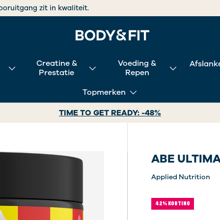
ooruitgang zit in kwaliteit.
Creatine &
Voeding &
Afslank
Prestatie
Repen
Topmerken
TIME TO GET READY: -48%
ABE ULTIM
Applied Nutrition
42% KORTING