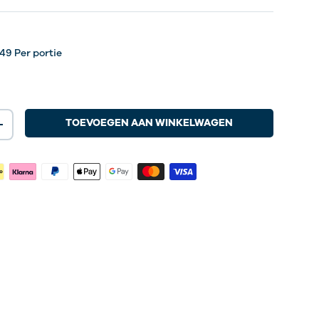
ave
llerij-weergave
ing 19 in gallerij-weergave
Laad afbeelding 20 in gallerij-weergave
Laad afbeelding 21 in gallerij-weergave
,49
Per portie
TOEVOEGEN AAN WINKELWAGEN
+