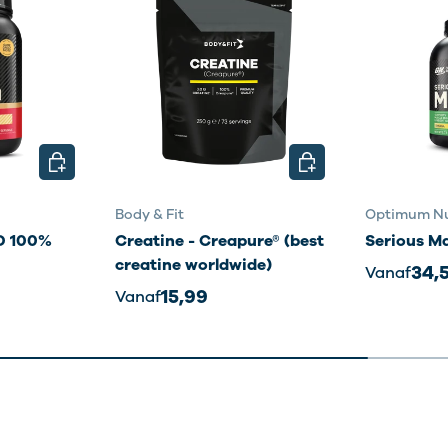
KIES MOGELIJKHEDEN
KIES MOGELIJKHEDE
Body & Fit
Optimum Nu
 100%
Creatine - Creapure® (best
Serious M
creatine worldwide)
34,
Vanaf
15,99
Vanaf