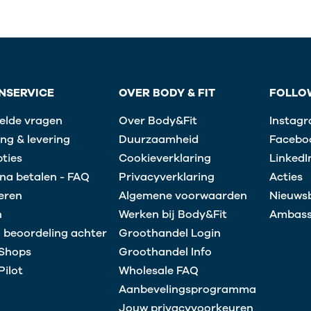
NSERVICE
OVER BODY & FIT
FOLLO
elde vragen
Over Body&Fit
Instag
ng & levering
Duurzaamheid
Facebo
ties
Cookieverklaring
LinkedI
na betalen - FAQ
Privacyverklaring
Acties
eren
Algemene voorwaarden
Nieuwsb
n
Werken bij Body&Fit
Ambass
 beoordeling achter
Groothandel Login
 Shops
Groothandel Info
Pilot
Wholesale FAQ
Aanbevelingsprogramma
Jouw privacyvoorkeuren