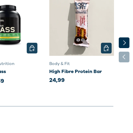
VOLG
N
KIES MOGELIJKHEDEN
KIES MOGELI
VORI
trition
Body & Fit
Body
ass
High Fibre Protein Bar
Sma
24,99
35,
59