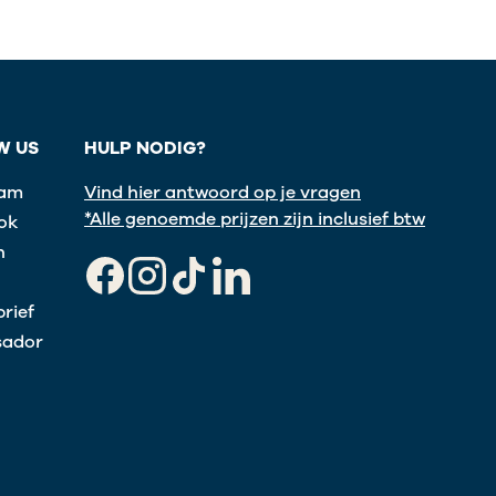
W US
HULP NODIG?
ram
Vind hier antwoord op je vragen
*Alle genoemde prijzen zijn inclusief btw
ok
n
Facebook
Instagram
TikTok
LinkedIn
rief
ador