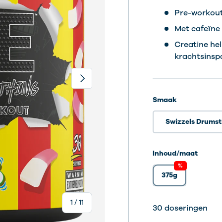
Pre-workout
Met cafeïne 
Creatine hel
krachtsins
Volgende
Smaak
Swizzels Drumst
Inhoud/maat
%
375g
van
1
/
11
30 dosering
30 dosering
30 dosering
30 dosering
30 dosering
30 dosering
30 dosering
30 dosering
30 dosering
30 dosering
30 doseringen