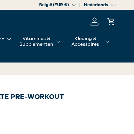
Land/Regio
België (EUR €)
Taal
Nederlands
Inloggen
Winkelwa
Vitamines &
Kleding &
en
Supplementen
Accessoires
ATE PRE-WORKOUT