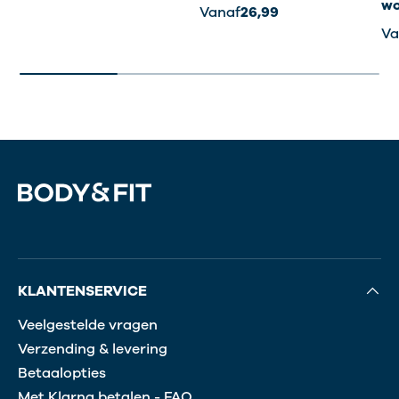
wo
Vanaf
26,99
Va
KLANTENSERVICE
Veelgestelde vragen
Verzending & levering
Betaalopties
Met Klarna betalen - FAQ