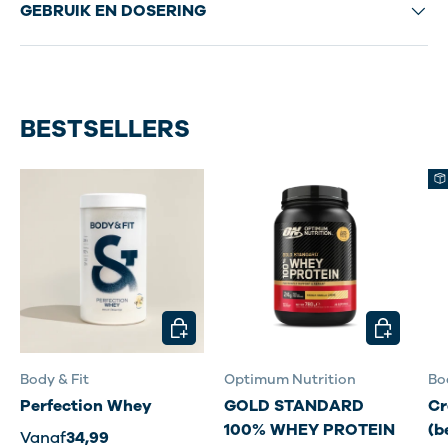
GEBRUIK EN DOSERING
BESTSELLERS
KIES MOGELIJKHEDEN
KIES MOG
Body & Fit
Optimum Nutrition
Bo
Perfection Whey
GOLD STANDARD
Cr
100% WHEY PROTEIN
(b
Vanaf
34,99