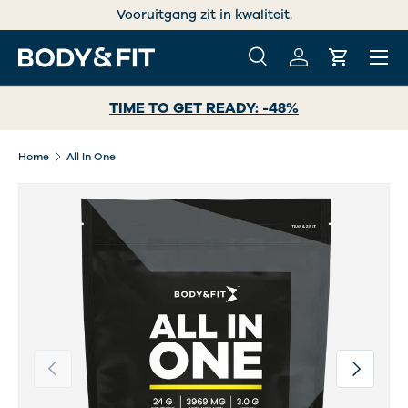
Vooruitgang zit in kwaliteit.
GA NAAR INHOUD
Menu
Zoeken
Inloggen
Winkelwa
Zoeken
Zoeken
TIME TO GET READY: -48%
Home
All In One
Vorige
Volgende