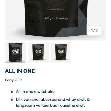
van
1
/
3
Laad afbeelding 1 in gallerij-weergave
Laad afbeelding 2 in gallerij-weergave
Laad afbeelding 3 in gallerij-w
ALL IN ONE
Body & Fit
All in one eiwitshake
Mix van snel absorberend whey eiwit &
langzaam verteerbaar caseïne eiwit