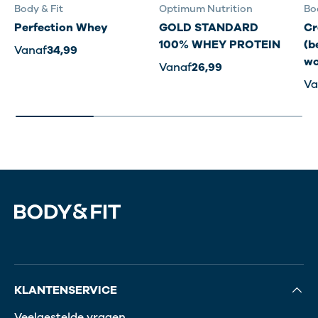
Body & Fit
Optimum Nutrition
Bo
Perfection Whey
GOLD STANDARD
Cr
100% WHEY PROTEIN
(b
Vanaf
34,99
wo
Vanaf
26,99
Va
KLANTENSERVICE
Veelgestelde vragen