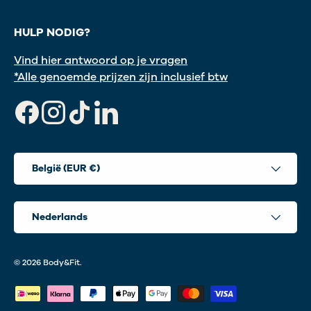
HULP NODIG?
Vind hier antwoord op je vragen
*Alle genoemde prijzen zijn inclusief btw
Facebook
Instagram
TikTok
LinkedIn
Land/Regio
België (EUR €)
Taal
Nederlands
© 2026
Body&Fit
.
Geaccepteerde betaalmethoden