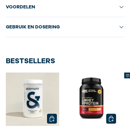
VOORDELEN
GEBRUIK EN DOSERING
BESTSELLERS
KIES MOGELIJKHEDEN
KIES MOG