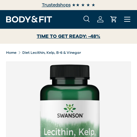
Trustedshops
★★ ★ ★ ★
GA NAAR INHOUD
Menu
Zoeken
Inloggen
Winkelwa
Zoeken
Zoeken
TIME TO GET READY: -48%
Home
Diet Lecithin, Kelp, B-6 & Vinegar