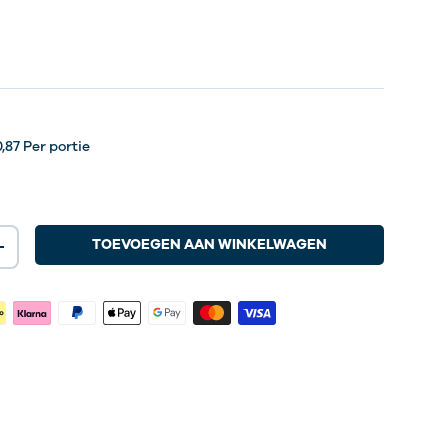
rvings
rvings
rvings
rvings
0,87
Per portie
TOEVOEGEN AAN WINKELWAGEN
+