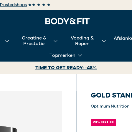
Trustedshops
★★ ★ ★ ★
Creatine &
Voeding &
Afslank
Prestatie
Repen
Topmerken
TIME TO GET READY: -48%
GOLD STAN
Optimum Nutrition
20% KORTING