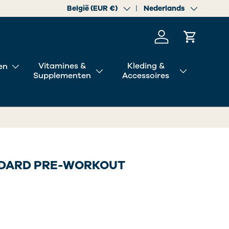
Land/Regio
België (EUR €)
Taal
Nederlands
Inloggen
Winkelwa
Vitamines &
Kleding &
en
Supplementen
Accessoires
DARD PRE-WORKOUT