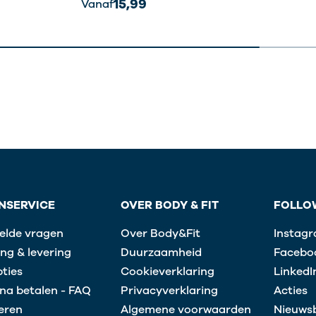
15,99
Vanaf
NSERVICE
OVER BODY & FIT
FOLLO
elde vragen
Over Body&Fit
Instag
ng & levering
Duurzaamheid
Facebo
ties
Cookieverklaring
LinkedI
na betalen - FAQ
Privacyverklaring
Acties
eren
Algemene voorwaarden
Nieuwsb