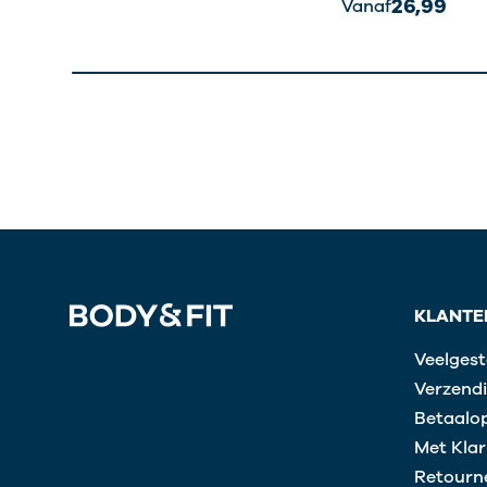
26,99
Vanaf
KLANTE
Veelgest
Verzendi
Betaalop
Met Klar
Retourn