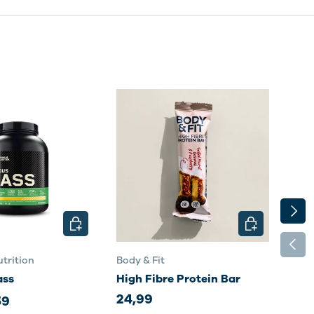
VOLG
N
KIES MOGELIJKHEDEN
KIES MOGELI
VORI
trition
Body & Fit
Body
ass
High Fibre Protein Bar
Sma
24,99
35,
59