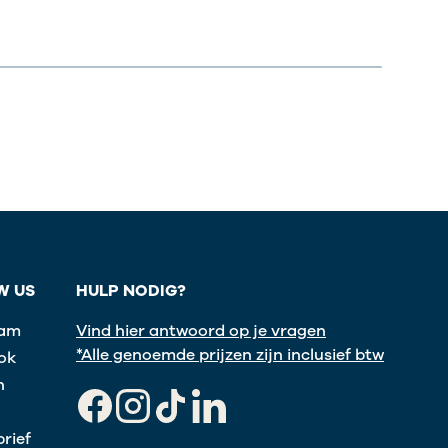
W US
HULP NODIG?
ram
Vind hier antwoord op je vragen
*Alle genoemde prijzen zijn inclusief btw
ok
n
Facebook
Instagram
TikTok
LinkedIn
rief