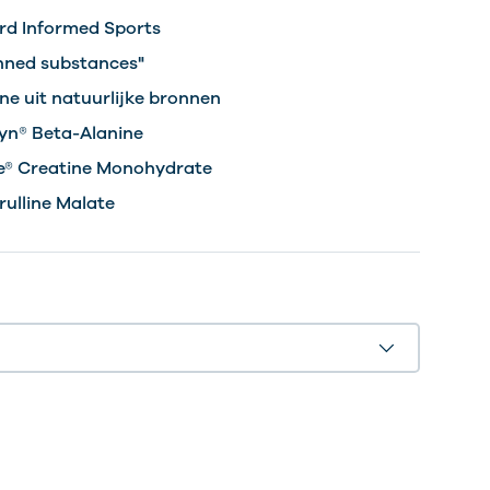
erd Informed Sports
anned substances"
ne uit natuurlijke bronnen
syn® Beta-Alanine
e® Creatine Monohydrate
trulline Malate