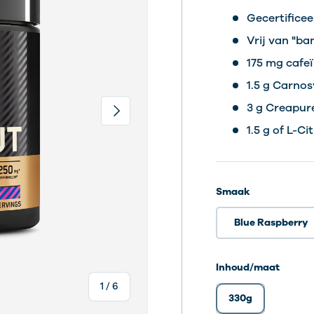
Gecertifice
Vrij van "b
175 mg cafeï
1.5 g Carno
Volgende
3 g Creapur
1.5 g of L-Ci
Smaak
Blue Raspberry
Inhoud/maat
van
1
/
6
330g