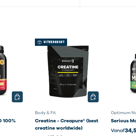
UITVERKOCHT
KIES MOGELIJKHEDEN
KIES MOGELIJKHEDE
Body & Fit
Optimum Nu
 100%
Creatine - Creapure® (best
Serious M
creatine worldwide)
34,
Vanaf