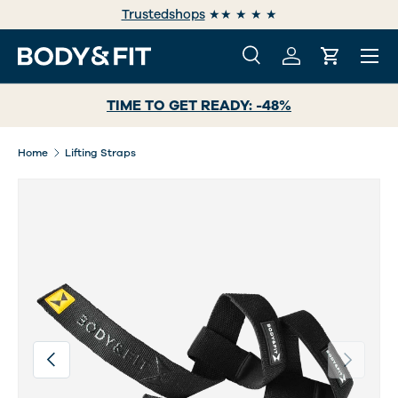
Trustedshops
★★ ★ ★ ★
GA NAAR INHOUD
Menu
Zoeken
Inloggen
Winkelwa
Zoeken
Zoeken
TIME TO GET READY: -48%
Home
Lifting Straps
Afbeelding 8 is nu beschikbaar in gallerij-weergave
Vorige
Volgende