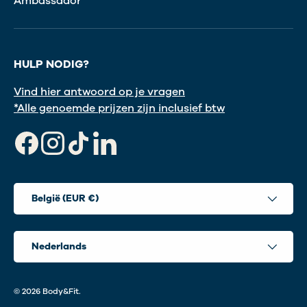
Ambassador
HULP NODIG?
Vind hier antwoord op je vragen
*Alle genoemde prijzen zijn inclusief btw
Facebook
Instagram
TikTok
LinkedIn
Land/Regio
België (EUR €)
Taal
Nederlands
© 2026
Body&Fit
.