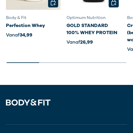
KIES MOGELIJKHEDEN
KIES MOG
Body & Fit
Optimum Nutrition
Bo
Perfection Whey
GOLD STANDARD
Cr
100% WHEY PROTEIN
(b
Vanaf
34,99
wo
Vanaf
26,99
Va