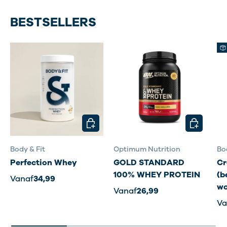
BESTSELLERS
KIES MOGELIJKHEDEN
KIES MOG
Body & Fit
Optimum Nutrition
Bo
Perfection Whey
GOLD STANDARD
Cr
100% WHEY PROTEIN
(b
Vanaf
34,99
wo
Vanaf
26,99
Va