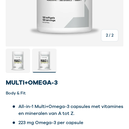
van
2
/
2
Laad afbeelding 1 in gallerij-weergave
Laad afbeelding 2 in gallerij-weergave
MULTI+OMEGA-3
Body & Fit
All-in-1 Multi+Omega-3 capsules met vitamines
en mineralen van A tot Z.
223 mg Omega-3 per capsule