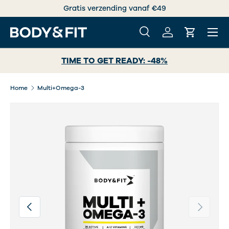
Gratis verzending vanaf €49
GA NAAR INHOUD
Menu
Zoeken
Inloggen
Winkelwa
Zoeken
Zoeken
TIME TO GET READY: -48%
Home
Multi+Omega-3
Afbeelding 2 is nu beschikbaar in gallerij-weergave
Vorige
Volgende