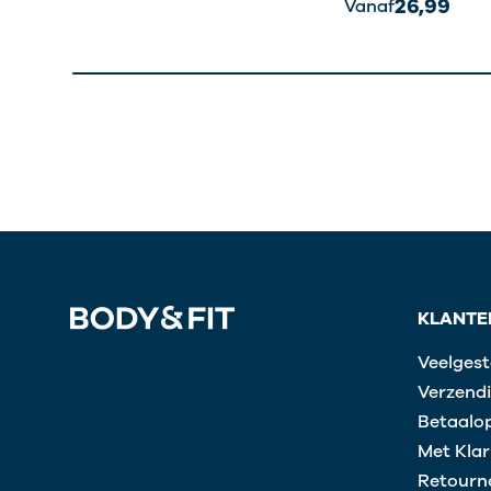
26,99
Vanaf
KLANTE
Veelgest
Verzendi
Betaalop
Met Klar
Retourn