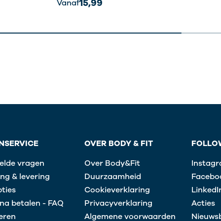
15,99
Vanaf
NSERVICE
OVER BODY & FIT
FOLLO
elde vragen
Over Body&Fit
Instag
ng & levering
Duurzaamheid
Facebo
ties
Cookieverklaring
LinkedI
na betalen - FAQ
Privacyverklaring
Acties
eren
Algemene voorwaarden
Nieuwsb