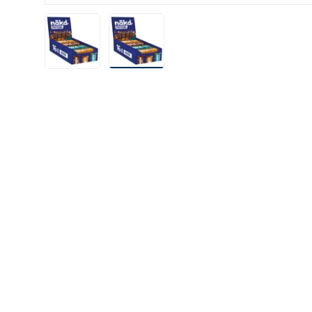
Laad afbeelding 1 in gallerij-weergave
Laad afbeelding 2 in gallerij-weergav