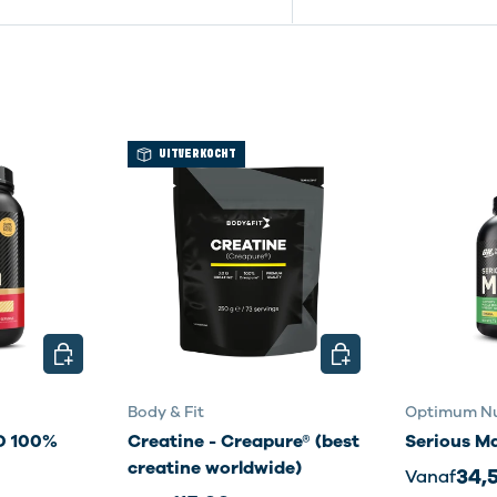
UITVERKOCHT
KIES MOGELIJKHEDEN
KIES MOGELIJKHEDE
Body & Fit
Optimum Nu
 100%
Creatine - Creapure® (best
Serious M
creatine worldwide)
34,
Vanaf