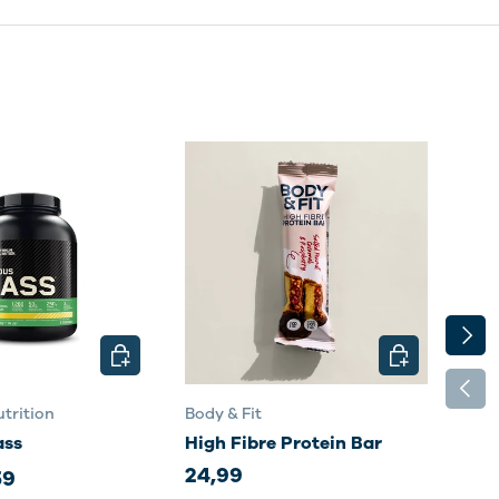
VOLG
N
KIES MOGELIJKHEDEN
KIES MOGELI
VORI
trition
Body & Fit
Body
ass
High Fibre Protein Bar
Sma
24,99
35,
59