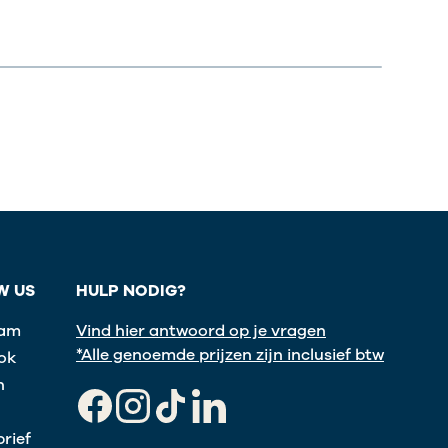
W US
HULP NODIG?
ram
Vind hier antwoord op je vragen
*Alle genoemde prijzen zijn inclusief btw
ok
n
Facebook
Instagram
TikTok
LinkedIn
rief