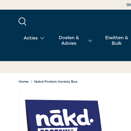
 vanaf €49
GA NAAR INHOUD
Zoeken
Doelen &
Eiwitten &
Acties
Advies
Bulk
Home
Nakd Protein Variety Box
Afbeelding 2 is nu beschikbaar in gallerij-weergav