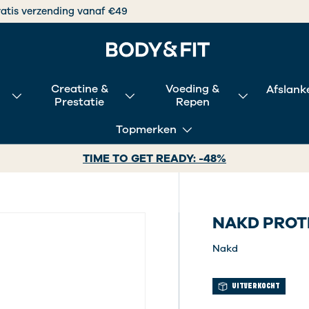
Vooruitga
Creatine &
Voeding &
Afslank
Prestatie
Repen
Topmerken
TIME TO GET READY: -48%
NAKD PROT
e
Nakd
UITVERKOCHT