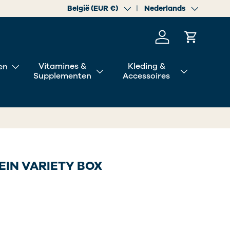
ng zit in kwaliteit.
Land/Regio
België (EUR €)
Taal
Nederlands
Inloggen
Winkelwa
Vitamines &
Kleding &
en
Supplementen
Accessoires
EIN VARIETY BOX