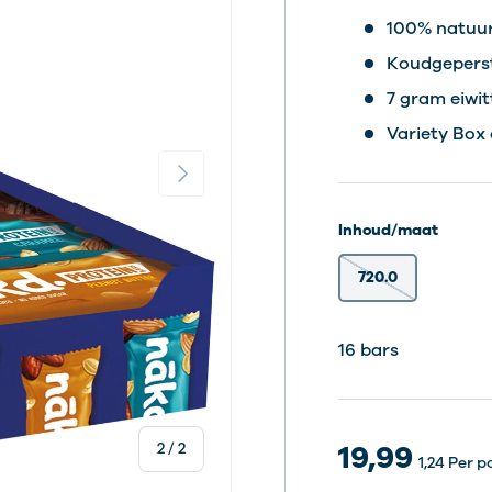
100% natuur
Koudgeperst
7 gram eiwit
Variety Box
Volgende
Inhoud/maat
720.0
16 bars
19,99
van
2
/
2
1,24
Per p