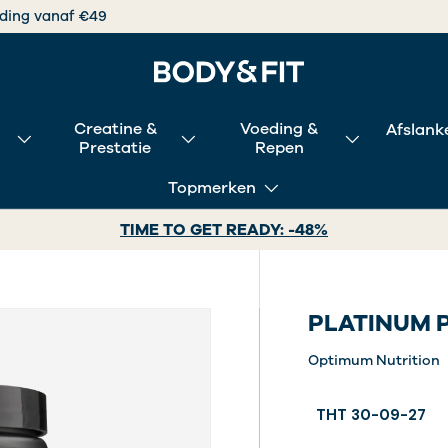
atis verzending vanaf €49
Creatine &
Voeding &
Afslank
Prestatie
Repen
Topmerken
TIME TO GET READY: -48%
PLATINUM 
Optimum Nutrition
THT 30-09-27