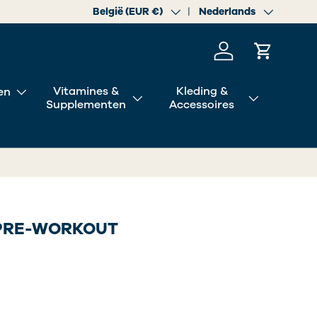
Land/Regio
België (EUR €)
Taal
Nederlands
Inloggen
Winkelwa
Vitamines &
Kleding &
en
Supplementen
Accessoires
PRE-WORKOUT