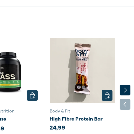
VOLG
N
KIES MOGELIJKHEDEN
KIES MOGELI
VORI
trition
Body & Fit
Body
ass
High Fibre Protein Bar
Sma
24,99
35,
59