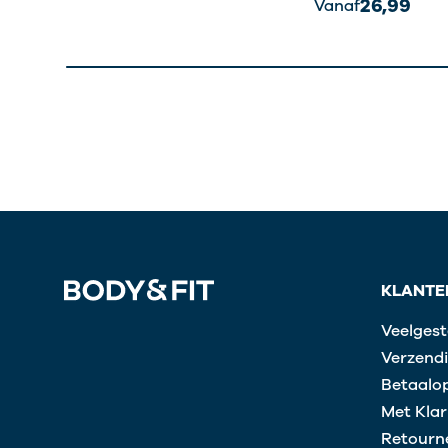
26,99
Vanaf
KLANTE
Veelgest
Verzendi
Betaalop
Met Klar
Retourn