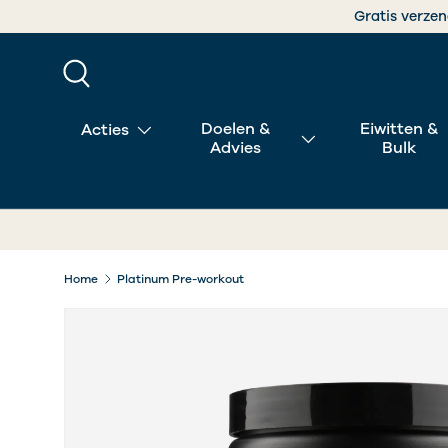
Gr
GA NAAR INHOUD
Zoeken
Doelen &
Eiwitten &
Acties
Advies
Bulk
Home
Platinum Pre-workout