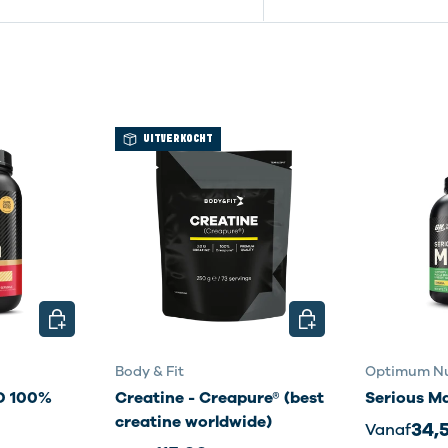
UITVERKOCHT
KIES MOGELIJKHEDEN
KIES MOGELIJKHEDE
Body & Fit
Optimum Nu
 100%
Creatine - Creapure® (best
Serious M
creatine worldwide)
34,
Vanaf