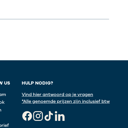
W US
HULP NODIG?
ram
Vind hier antwoord op je vragen
*Alle genoemde prijzen zijn inclusief btw
ok
n
Facebook
Instagram
TikTok
LinkedIn
rief