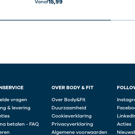
15,99
Vanaf
NSERVICE
OVER BODY & FIT
FOLLO
elde vragen
Over Body&Fit
Instag
ng & levering
Duurzaamheid
Facebo
ties
Cookieverklaring
LinkedI
na betalen - FAQ
Privacyverklaring
Acties
eren
Algemene voorwaarden
Nieuwsb