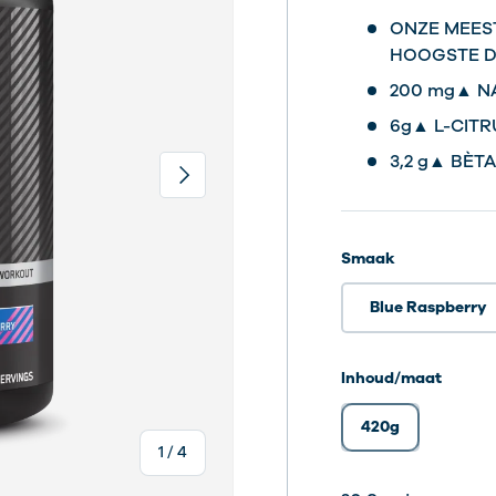
ONZE MEES
HOOGSTE 
200 mg▲ N
6g▲ L-CITR
3,2 g▲ BÈT
Volgende
Smaak
Blue Raspberry
Inhoud/maat
420g
van
1
/
4