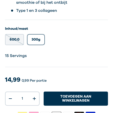
smoothie of bij het ontbijt
Type 1 en 3 collageen
Inhoud/maat
600.0
300g
30 Servings
15 Servings
14,99
0,99
Per portie
Aantal
TOEVOEGEN AAN
-
+
WINKELWAGEN