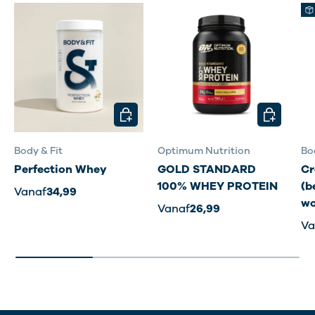
KIES MOGELIJKHEDEN
KIES MOG
Body & Fit
Optimum Nutrition
Bo
Perfection Whey
GOLD STANDARD
Cr
100% WHEY PROTEIN
(b
Vanaf
34,99
wo
Vanaf
26,99
Va