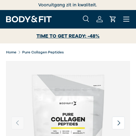
Trustedshops
★★ ★ ★ ★
GA NAAR INHOUD
Menu
Zoeken
Inloggen
Winkelwa
Zoeken
Zoeken
TIME TO GET READY: -48%
Home
Pure Collagen Peptides
Vorige
Volgende