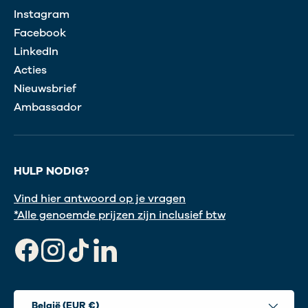
Instagram
Facebook
LinkedIn
Acties
Nieuwsbrief
Ambassador
HULP NODIG?
Vind hier antwoord op je vragen
*Alle genoemde prijzen zijn inclusief btw
Facebook
Instagram
TikTok
LinkedIn
Land/Regio
België (EUR €)