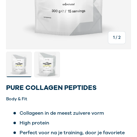
van
1
/
2
Laad afbeelding 2 in gallerij-weergave
Laad afbeelding 3 in gallerij-weergave
PURE COLLAGEN PEPTIDES
Body & Fit
Collageen in de meest zuivere vorm
High protein
Perfect voor na je training, door je favoriete