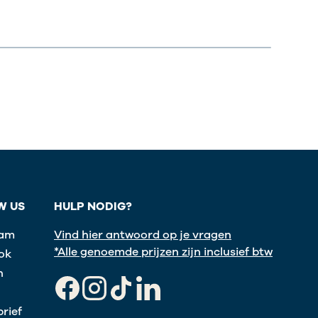
W US
HULP NODIG?
ram
Vind hier antwoord op je vragen
*Alle genoemde prijzen zijn inclusief btw
ok
n
Facebook
Instagram
TikTok
LinkedIn
rief