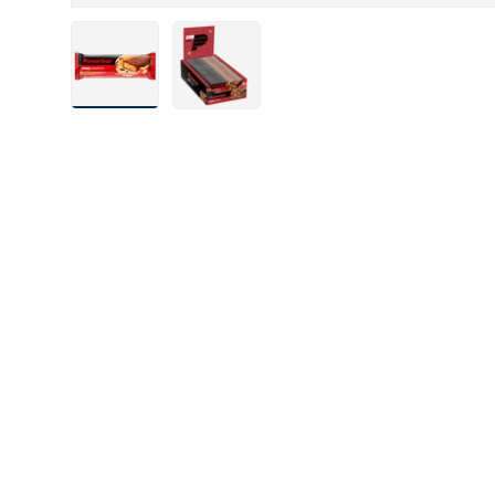
Laad afbeelding 4 in gallerij-weergave
Laad afbeelding 5 in gallerij-weergav