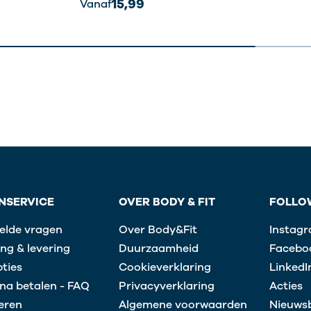
15,99
Vanaf
NSERVICE
OVER BODY & FIT
FOLLO
elde vragen
Over Body&Fit
Instag
ng & levering
Duurzaamheid
Facebo
ties
Cookieverklaring
LinkedI
na betalen - FAQ
Privacyverklaring
Acties
eren
Algemene voorwaarden
Nieuwsb