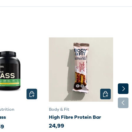
VOLG
N
KIES MOGELIJKHEDEN
KIES MOGELI
VORI
trition
Body & Fit
Body
ass
High Fibre Protein Bar
Sma
24,99
35,
59