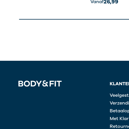
26,99
Vanaf
KLANTE
Veelgest
Verzendi
Betaalop
Met Klar
Retourn