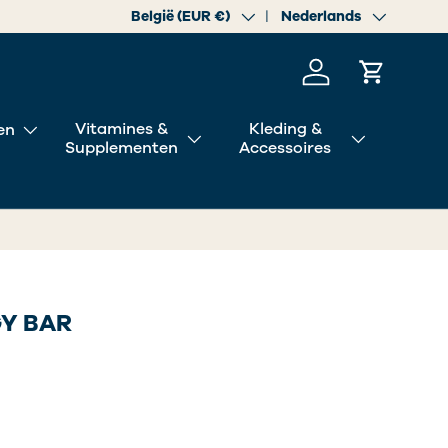
Land/Regio
België (EUR €)
Taal
Nederlands
Inloggen
Winkelwa
Vitamines &
Kleding &
en
Supplementen
Accessoires
GY BAR