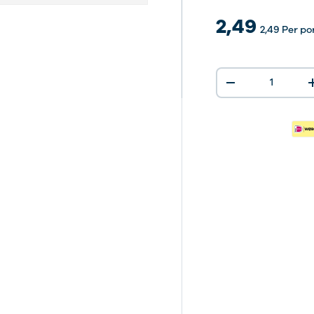
2,49
e
2,49
Per po
Aantal
-