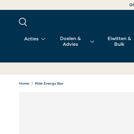
GA NAAR INHOUD
Zoeken
Doelen &
Eiwitten &
Acties
Advies
Bulk
Home
Ride Energy Bar