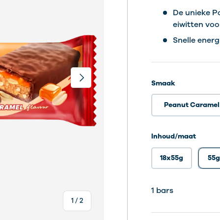
De unieke P
eiwitten voo
Snelle energ
Volgende
Smaak
Peanut Caramel
Inhoud/maat
18x55g
55g
18 bars
1 Bars
18 bars
1 bars
van
1
/
2