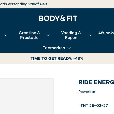
Vooruitgang zit in kwaliteit.
Creatine &
Voeding &
Afslank
Prestatie
Repen
Topmerken
TIME TO GET READY: -48%
RIDE ENER
Powerbar
THT 28-02-27