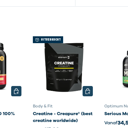
UITVERKOCHT
KIES MOGELIJKHEDEN
KIES MOGELIJKHEDE
Body & Fit
Optimum Nu
 100%
Creatine - Creapure® (best
Serious M
creatine worldwide)
34,
Vanaf