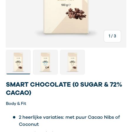
van
1
/
3
Laad afbeelding 1 in gallerij-weergave
Laad afbeelding 2 in gallerij-weergave
Laad afbeelding 3 in gallerij-w
SMART CHOCOLATE (0 SUGAR & 72%
CACAO)
Body & Fit
2 heerlijke variaties: met puur Cacao Nibs of
Coconut