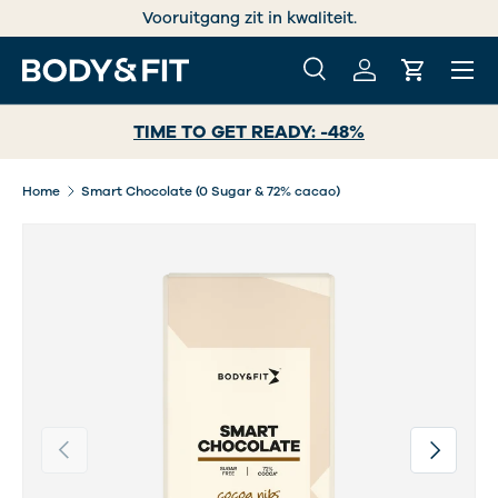
Vooruitgang zit in kwaliteit.
GA NAAR INHOUD
Menu
Zoeken
Inloggen
Winkelwa
Zoeken
Zoeken
TIME TO GET READY: -48%
Home
Smart Chocolate (0 Sugar & 72% cacao)
Vorige
Volgende