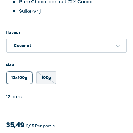
Pure Chocolade met 72% Cacao
Suikervrij
flavour
Coconut
size
12x100g
100g
12 bars
1 bars
1 bars
12 bars
35,49
2,95
Per portie