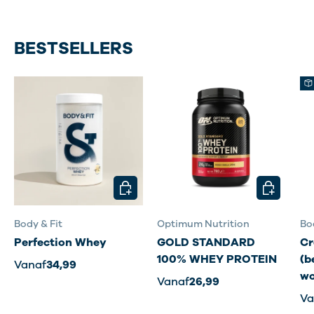
BESTSELLERS
KIES MOGELIJKHEDEN
KIES MOG
Body & Fit
Optimum Nutrition
Bo
Perfection Whey
GOLD STANDARD
Cr
100% WHEY PROTEIN
(b
Vanaf
34,99
wo
Vanaf
26,99
Va