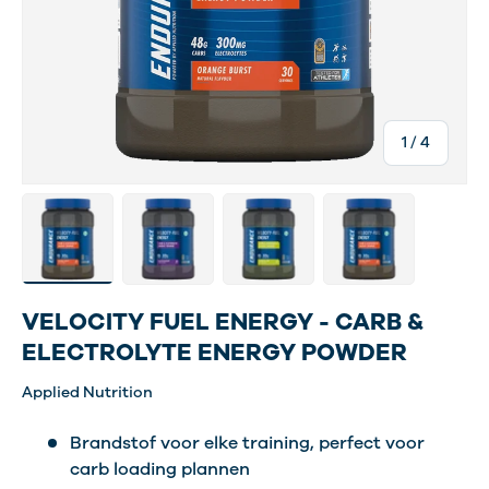
van
1
/
4
Laad afbeelding 1 in gallerij-weergave
Laad afbeelding 4 in gallerij-weergave
Laad afbeelding 5 in gallerij-w
Laad afbeelding 6 i
VELOCITY FUEL ENERGY - CARB &
ELECTROLYTE ENERGY POWDER
Applied Nutrition
Brandstof voor elke training, perfect voor
carb loading plannen