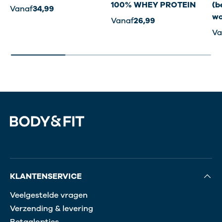
100% WHEY PROTEIN
(b
Vanaf
34,99
wo
Vanaf
26,99
Va
KLANTENSERVICE
Veelgestelde vragen
Verzending & levering
Betaalopties