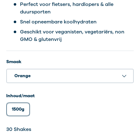
Perfect voor fietsers, hardlopers & alle
duursporten
Snel opneembare koolhydraten
Geschikt voor veganisten, vegetariërs, non
GMO & glutenvrij
Smaak
Orange
Inhoud/maat
1500g
30 Shakes
30 Shakes
30 Shakes