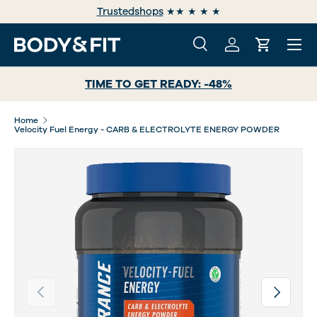
Trustedshops
★★ ★ ★ ★
GA NAAR INHOUD
Menu
Zoeken
Inloggen
Winkelwa
Zoeken
Zoeken
TIME TO GET READY: -48%
Home
Velocity Fuel Energy - CARB & ELECTROLYTE ENERGY POWDER
Vorige
Volgende