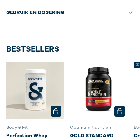
GEBRUIK EN DOSERING
BESTSELLERS
KIES MOGELIJKHEDEN
KIES MOG
Body & Fit
Optimum Nutrition
Bo
Perfection Whey
GOLD STANDARD
Cr