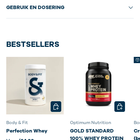
GEBRUIK EN DOSERING
BESTSELLERS
KIES MOGELIJKHEDEN
KIES MOG
Body & Fit
Optimum Nutrition
Bo
Perfection Whey
GOLD STANDARD
Cr
100% WHEY PROTEIN
(b