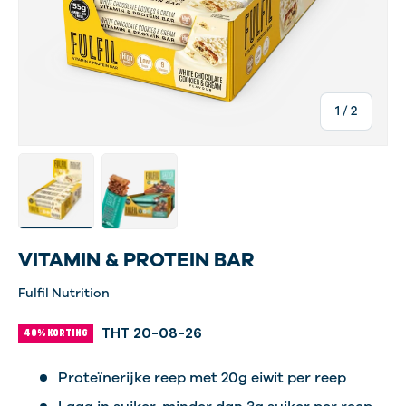
van
1
/
2
Laad afbeelding 11 in gallerij-weergave
Laad afbeelding 13 in gallerij-weergave
VITAMIN & PROTEIN BAR
Fulfil Nutrition
THT 20-08-26
40% KORTING
Proteïnerijke reep met 20g eiwit per reep