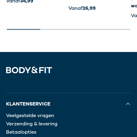
Vanaf
34,99
wo
Vanaf
26,99
Va
KLANTENSERVICE
Veelgestelde vragen
Verzending & levering
Betaalopties