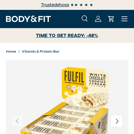
Trustedshops
★★ ★ ★ ★
GA NAAR INHOUD
Menu
Zoeken
Inloggen
Winkelwa
Zoeken
Zoeken
TIME TO GET READY: -48%
Home
Vitamin & Protein Bar
Vorige
Volgende