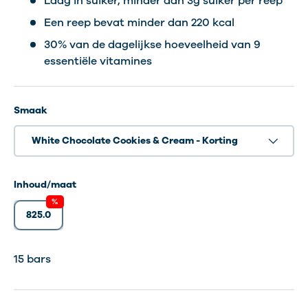
Laag in suiker, minder dan 3g suiker per reep
Een reep bevat minder dan 220 kcal
30% van de dagelijkse hoeveelheid van 9
essentiële vitamines
Smaak
White Chocolate Cookies & Cream - Korting
Inhoud/maat
%
825.0
15 bars
15 bars
15 bars
15 bars
15 bars
15 bars
15 bars
15 Bars
15 bars
15 Bars
15 bars