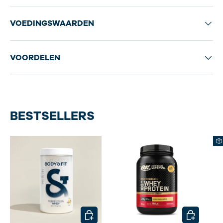
VOEDINGSWAARDEN
VOORDELEN
BESTSELLERS
KIES MOGELIJKHEDEN
KIES MOG