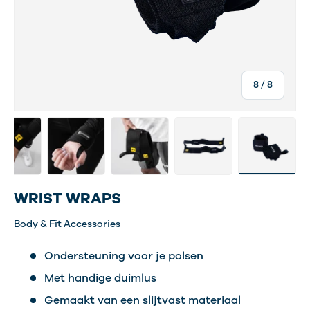
van
8
/
8
rij-weergave
g 3 in gallerij-weergave
d afbeelding 4 in gallerij-weergave
Laad afbeelding 5 in gallerij-weergave
Laad afbeelding 6 in gallerij-weerga
Laad afbeelding 7 in gall
Laad afbeeldi
WRIST WRAPS
Body & Fit Accessories
Ondersteuning voor je polsen
Met handige duimlus
Gemaakt van een slijtvast materiaal