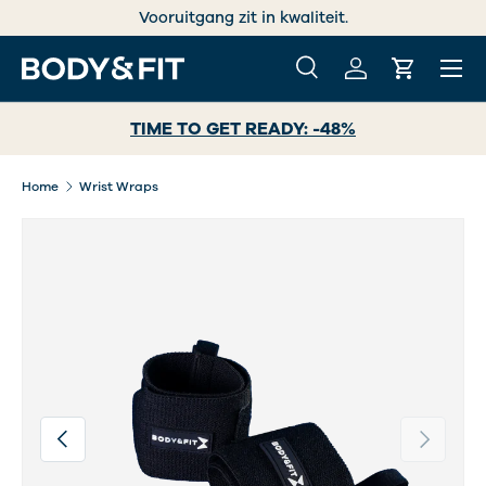
Vooruitgang zit in kwaliteit.
GA NAAR INHOUD
Menu
Zoeken
Inloggen
Winkelwa
Zoeken
Zoeken
TIME TO GET READY: -48%
Home
Wrist Wraps
Afbeelding 8 is nu beschikbaar in gallerij-weergave
Vorige
Volgende