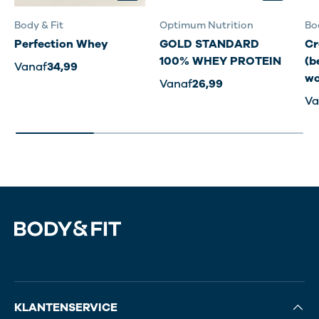
Body & Fit
Optimum Nutrition
Bo
Perfection Whey
GOLD STANDARD
Cr
100% WHEY PROTEIN
(b
Vanaf
34,99
wo
Vanaf
26,99
Va
KLANTENSERVICE