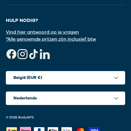
HULP NODIG?
Vind hier antwoord op je vragen
*Alle genoemde prijzen zijn inclusief btw
Facebook
Instagram
TikTok
LinkedIn
Land/Regio
België (EUR €)
Taal
Nederlands
© 2026
Body&Fit
.
Geaccepteerde betaalmethoden