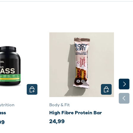
VOLG
N
KIES MOGELIJKHEDEN
KIES MOGELI
VORI
trition
Body & Fit
Body
ass
High Fibre Protein Bar
Sma
24,99
35,
99