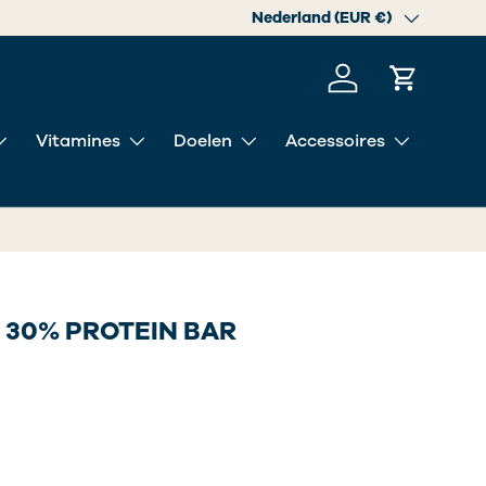
itgang zit in kwaliteit.
Land/Regio
Nederland (EUR €)
Inloggen
Winkelwa
Vitamines
Doelen
Accessoires
 30% PROTEIN BAR