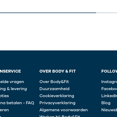
NSERVICE
OVER BODY & FIT
FOLLO
telde vragen
Over Body&Fit
Instag
ng & levering
Duurzaamheid
Facebo
pties
Cookieverklaring
LinkedI
rna betalen - FAQ
Privacyverklaring
Blog
eren
Algemene voorwaarden
Nieuwsb
n
Werken bij Body&Fit