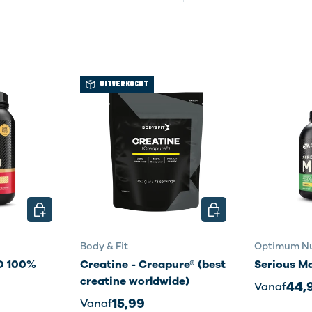
UITVERKOCHT
KIES MOGELIJKHEDEN
KIES MOGELIJKHEDE
Body & Fit
Optimum Nu
 100%
Creatine - Creapure® (best
Serious M
creatine worldwide)
44,
Vanaf
15,99
Vanaf