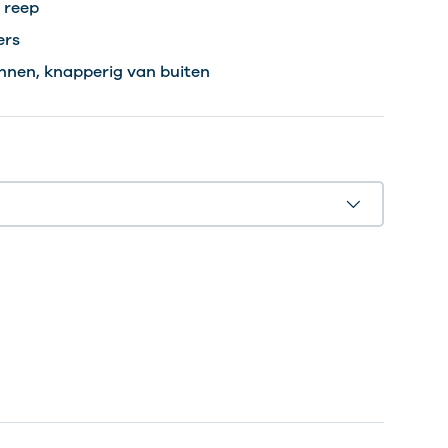
r reep
ers
nnen, knapperig van buiten