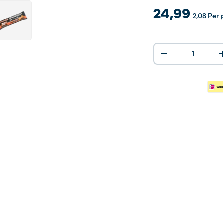
e
erij-weergave
ng 5 in gallerij-weergave
ad afbeelding 6 in gallerij-weergave
24,99
2,08
Per 
Aantal
-