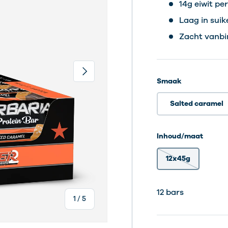
14g eiwit pe
Laag in suik
Zacht vanbi
Volgende
Smaak
Salted caramel
Inhoud/maat
12x45g
12 bars
12 bars
van
1
/
5