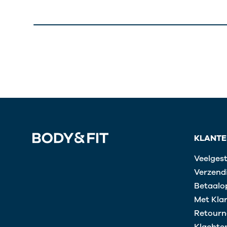
KLANTE
Veelges
Verzendi
Betaalo
Met Kla
Retourn
Klachte