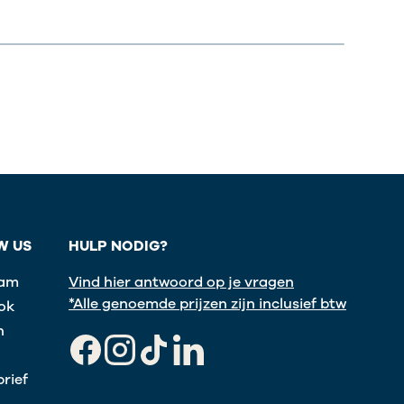
W US
HULP NODIG?
ram
Vind hier antwoord op je vragen
*Alle genoemde prijzen zijn inclusief btw
ok
n
Facebook
Instagram
TikTok
LinkedIn
rief