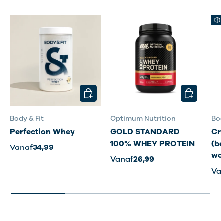
KIES MOGELIJKHEDEN
KIES MOG
Body & Fit
Optimum Nutrition
Bo
Perfection Whey
GOLD STANDARD
Cr
100% WHEY PROTEIN
(b
Vanaf
34,99
wo
Vanaf
26,99
Va