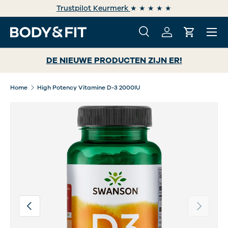
Trustpilot Keurmerk
★ ★ ★ ★ ★
GA NAAR INHOUD
Menu
Zoeken
Inloggen
Winkelwa
Zoeken
Zoeken
DE NIEUWE PRODUCTEN ZIJN ER!
Home
High Potency Vitamine D-3 2000IU
Afbeelding 2 is nu beschikbaar in gallerij-weergave
Vorige
Volgende