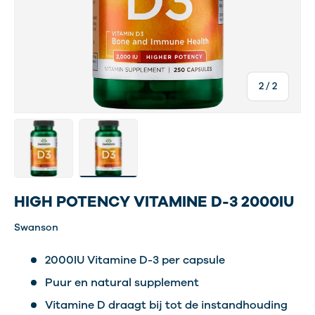
van
2
/
2
Laad afbeelding 1 in gallerij-weergave
Laad afbeelding 2 in gallerij-weergave
HIGH POTENCY VITAMINE D-3 2000IU
Swanson
2000IU Vitamine D-3 per capsule
Puur en natural supplement
Vitamine D draagt bij tot de instandhouding