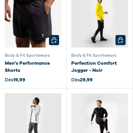
CHOISIR LES OPTIONS
CHOISI
Body & Fit Sportwears
Body & Fit Sportwears
Men's Performance
Perfection Comfort
Shorts
Jogger - Noir
Dès
19,99
Dès
29,99