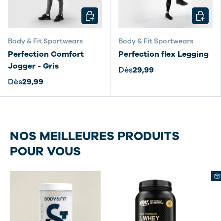
CHOISIR LES OPTIONS
CHOISI
Body & Fit Sportwears
Body & Fit Sportwears
Perfection Comfort
Perfection flex Legging
Jogger - Gris
Dès
29,99
Dès
29,99
NOS MEILLEURES PRODUITS
POUR VOUS