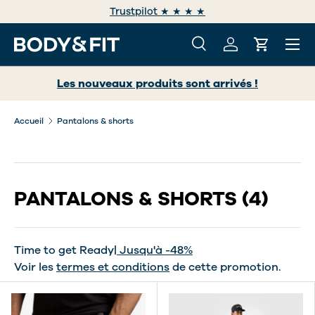
e
Trustpilot ★ ★ ★ ★
ALLER AU CONTENU
Menu
Recherche
Se connecter
Panier
Recherche
Rechercher
Les nouveaux produits sont arrivés !
Accueil
Pantalons & shorts
PANTALONS & SHORTS
(4)
Time to get Ready
| Jusqu'à -48%
Voir les
termes et conditions
de cette promotion.