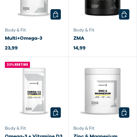
KIES MOGELIJKHEDEN
KIES M
Body & Fit
Body & Fit
Multi+Omega-3
ZMA
23,99
14,99
33% KORTING
KIES MOGELIJKHEDEN
KIES M
Body & Fit
Body & Fit
Omega-3 + Vitamine D3
Zinc & Magnesium