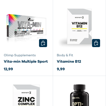
KIES MOGELIJKHEDEN
KIES M
Olimp Supplements
Body & Fit
Vita-min Multiple Sport
Vitamine B12
12,99
9,99