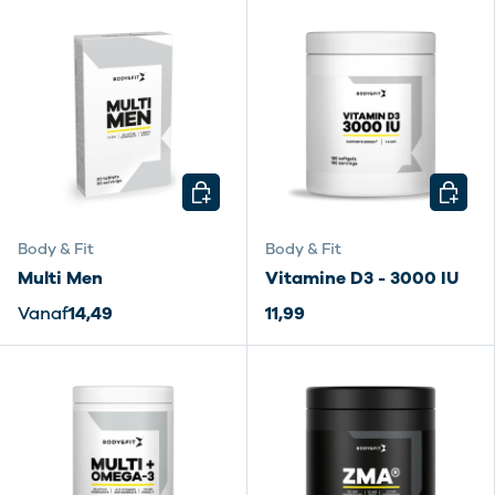
KIES MOGELIJKHEDEN
KIES M
Body & Fit
Body & Fit
Multi Men
Vitamine D3 - 3000 IU
Vanaf
14,49
11,99