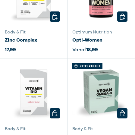
KIES MOGELIJKHEDEN
KIES M
Body & Fit
Optimum Nutrition
Zinc Complex
Opti-Women
17,99
Vanaf
18,99
UITVERKOCHT
KIES MOGELIJKHEDEN
KIES M
Body & Fit
Body & Fit