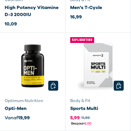
High Potency Vitamine
Men's T-Cycle
D-3 2000IU
16,99
10,09
50% KORTING
KIES MOGELIJKHEDEN
KIES M
Optimum Nutrition
Body & Fit
Opti-Men
Sports Multi
Vanaf
19,99
5,99
11,99
Bespaar
6,00