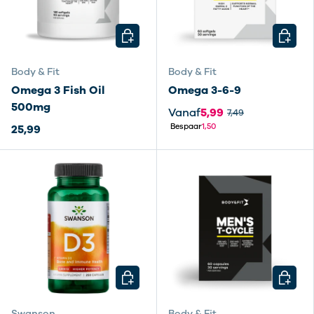
KIES MOGELIJKHEDEN
KIES M
Body & Fit
Body & Fit
Omega 3 Fish Oil
Omega 3-6-9
500mg
Vanaf
5,99
7,49
Bespaar
1,50
25,99
KIES MOGELIJKHEDEN
KIES M
Swanson
Body & Fit