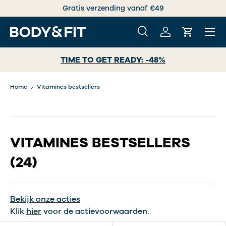
Vooruitgang zit in kwaliteit.
GA NAAR INHOUD
Menu
Zoeken
Inloggen
Winkelwa
Zoeken
Zoeken
TIME TO GET READY: -48%
Home
Vitamines bestsellers
VITAMINES BESTSELLERS
(24)
Bekijk onze acties
Klik
hier
voor de actievoorwaarden.