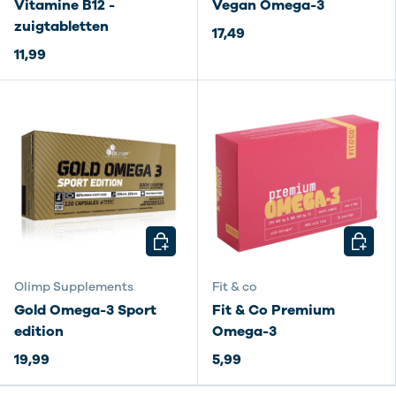
Vitamine B12 -
Vegan Omega-3
zuigtabletten
17,49
11,99
KIES MOGELIJKHEDEN
TOEVO
Olimp Supplements
Fit & co
Gold Omega-3 Sport
Fit & Co Premium
edition
Omega-3
19,99
5,99