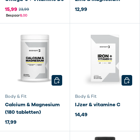
15,99
12,99
23,99
Bespaar
8,00
KIES MOGELIJKHEDEN
KIES M
Body & Fit
Body & Fit
Calcium & Magnesium
IJzer & vitamine C
(180 tabletten)
14,49
17,99