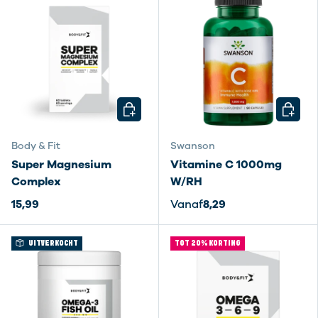
KIES MOGELIJKHEDEN
KIES M
Body & Fit
Swanson
Super Magnesium
Vitamine C 1000mg
Complex
W/RH
15,99
Vanaf
8,29
UITVERKOCHT
TOT 20% KORTING