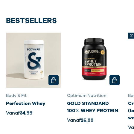
BESTSELLERS
KIES MOGELIJKHEDEN
KIES MOG
Body & Fit
Optimum Nutrition
Bo
Perfection Whey
GOLD STANDARD
Cr
100% WHEY PROTEIN
(b
Vanaf
34,99
wo
Vanaf
26,99
Va