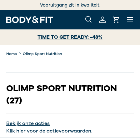
Vooruitgang zit in kwaliteit.
GA NAAR INHOUD
Menu
Zoeken
Inloggen
Winkelwa
Zoeken
Zoeken
TIME TO GET READY: -48%
Home
Olimp Sport Nutrition
OLIMP SPORT NUTRITION
(27)
Bekijk onze acties
Klik
hier
voor de actievoorwaarden.