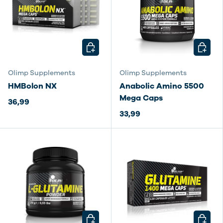
KIES MOGELIJKHEDEN
KIES M
Olimp Supplements
Olimp Supplements
HMBolon NX
Anabolic Amino 5500
Mega Caps
36,99
33,99
KIES MOGELIJKHEDEN
KIES M