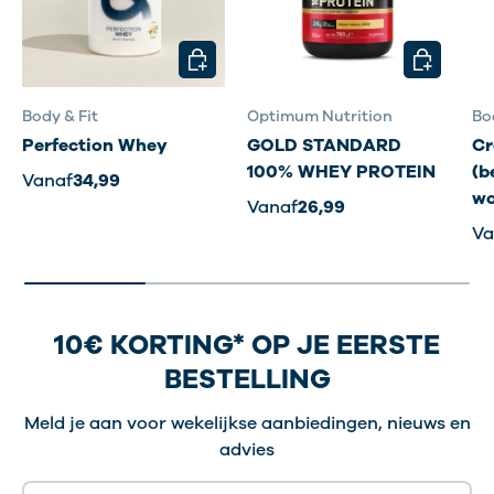
KIES MOGELIJKHEDEN
KIES MOG
Body & Fit
Optimum Nutrition
Bo
Perfection Whey
GOLD STANDARD
Cr
100% WHEY PROTEIN
(b
Vanaf
34,99
wo
Vanaf
26,99
Va
10€ KORTING* OP JE EERSTE
BESTELLING
Meld je aan voor wekelijkse aanbiedingen, nieuws en
advies
E-mailadres