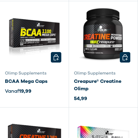
KIES MOGELIJKHEDEN
KIES M
Olimp Supplements
Olimp Supplements
BCAA Mega Caps
Creapure® Creatine
Olimp
Vanaf
19,99
54,99