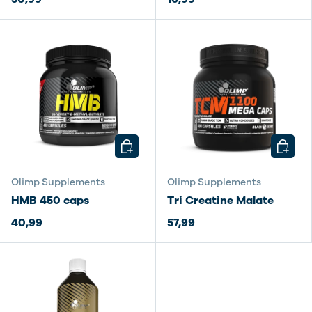
KIES MOGELIJKHEDEN
KIES M
Olimp Supplements
Olimp Supplements
HMB 450 caps
Tri Creatine Malate
40,99
57,99