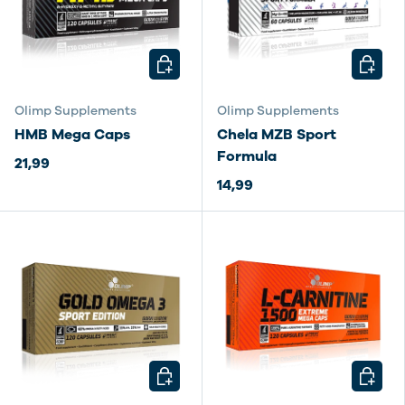
KIES MOGELIJKHEDEN
KIES M
Olimp Supplements
Olimp Supplements
HMB Mega Caps
Chela MZB Sport
Formula
21,99
14,99
KIES MOGELIJKHEDEN
KIES M