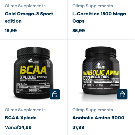
Olimp Supplements
Olimp Supplements
Gold Omega-3 Sport
L-Carnitine 1500 Mega
edition
Caps
19,99
35,99
KIES MOGELIJKHEDEN
KIES M
Olimp Supplements
Olimp Supplements
BCAA Xplode
Anabolic Amino 9000
Vanaf
34,99
37,99