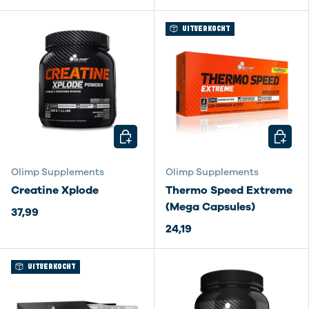
UITVERKOCHT
KIES MOGELIJKHEDEN
KIES M
Olimp Supplements
Olimp Supplements
Creatine Xplode
Thermo Speed Extreme
(Mega Capsules)
37,99
24,19
UITVERKOCHT