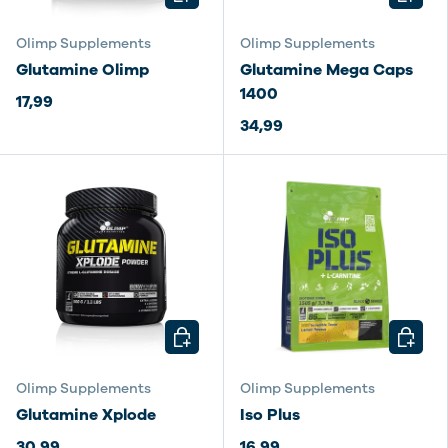
Olimp Supplements
Olimp Supplements
Glutamine Olimp
Glutamine Mega Caps
1400
17,99
34,99
KIES MOGELIJKHEDEN
KIES M
Olimp Supplements
Olimp Supplements
Glutamine Xplode
Iso Plus
30,99
16,99