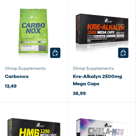
KIES MOGELIJKHEDEN
KIES M
Olimp Supplements
Olimp Supplements
Carbonox
Kre-Alkalyn 2500mg
Mega Caps
13,49
36,99