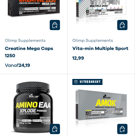
KIES MOGELIJKHEDEN
KIES M
Olimp Supplements
Olimp Supplements
Creatine Mega Caps
Vita-min Multiple Sport
1250
12,99
Vanaf
24,19
UITVERKOCHT
KIES MOGELIJKHEDEN
KIES M