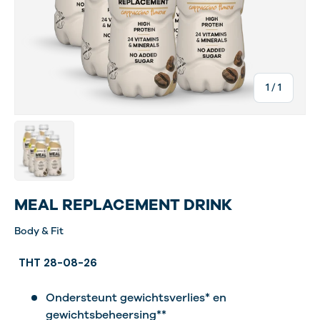
van
1
/
1
Laad afbeelding 2 in gallerij-weergave
MEAL REPLACEMENT DRINK
Body & Fit
THT 28-08-26
Ondersteunt gewichtsverlies* en
gewichtsbeheersing**