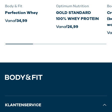
Body & Fit
Optimum Nutrition
Bo
Perfection Whey
GOLD STANDARD
Cr
100% WHEY PROTEIN
(b
Vanaf
34,99
wo
Vanaf
26,99
Va
KLANTENSERVICE