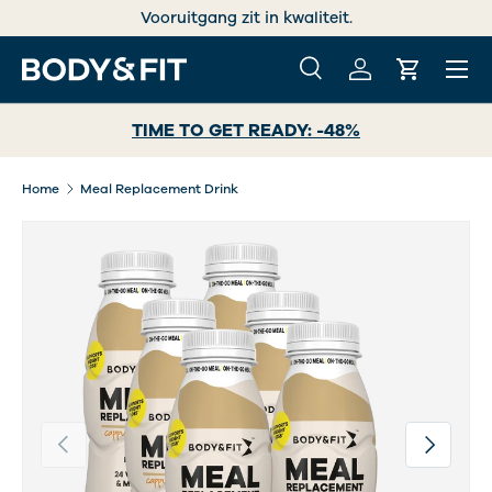
Vooruitgang zit in kwaliteit.
GA NAAR INHOUD
Menu
Zoeken
Inloggen
Winkelwa
Zoeken
Zoeken
TIME TO GET READY: -48%
Home
Meal Replacement Drink
Vorige
Volgende