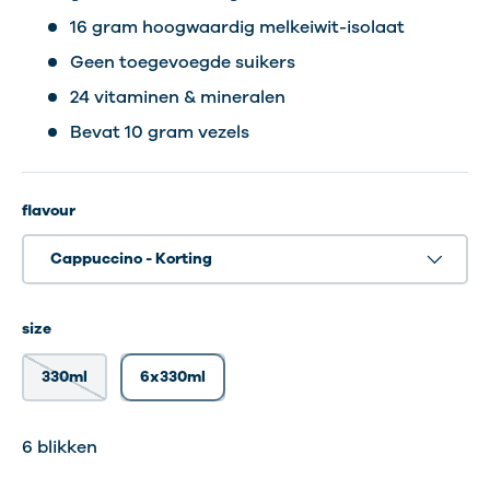
16 gram hoogwaardig melkeiwit-isolaat
Geen toegevoegde suikers
24 vitaminen & mineralen
Bevat 10 gram vezels
flavour
Cappuccino - Korting
size
330ml
6x330ml
1 blikken
1 blikken
6 blikken
6 blikken