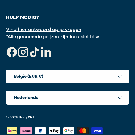
HULP NODIG?
Vind hier antwoord op je vragen
*Alle genoemde prijzen zijn inclusief btw
Facebook
Instagram
TikTok
LinkedIn
Land/Regio
België (EUR €)
Taal
Nederlands
© 2026
Body&Fit
.
Geaccepteerde betaalmethoden