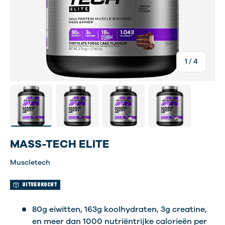
van
1
/
4
Laad afbeelding 1 in gallerij-weergave
Laad afbeelding 4 in gallerij-weergave
Laad afbeelding 5 in gallerij-w
Laad afbeelding 6 i
MASS-TECH ELITE
Muscletech
UITVERKOCHT
80g eiwitten, 163g koolhydraten, 3g creatine,
en meer dan 1000 nutriëntrijke calorieën per