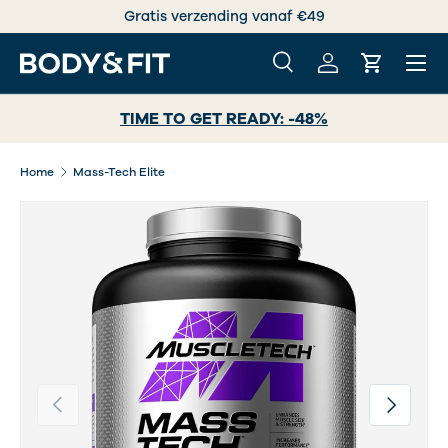
Gratis verzending vanaf €49
GA NAAR INHOUD
Menu
Zoeken
Inloggen
Winkelwa
Zoeken
Zoeken
TIME TO GET READY: -48%
Home
Mass-Tech Elite
Vorige
Volgende