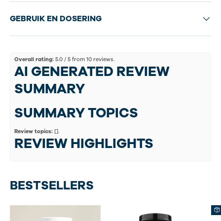
GEBRUIK EN DOSERING
Overall rating:
5.0 / 5 from 10 reviews.
AI GENERATED REVIEW
SUMMARY
SUMMARY TOPICS
Review topics:
[].
REVIEW HIGHLIGHTS
REVIEWS
BESTSELLERS
LIVRAISON RAPIDE C'EST TOP
"il n'y a pas meilleur que vous"
—
Oridieu F.
(
5/5
)