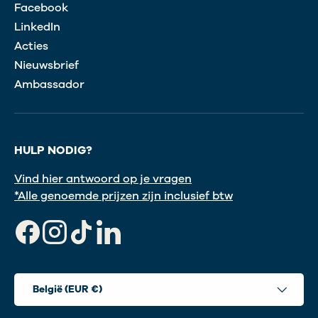
Facebook
LinkedIn
Acties
Nieuwsbrief
Ambassador
HULP NODIG?
Vind hier antwoord op je vragen
*Alle genoemde prijzen zijn inclusief btw
Facebook
Instagram
TikTok
LinkedIn
Land/Regio
België (EUR €)