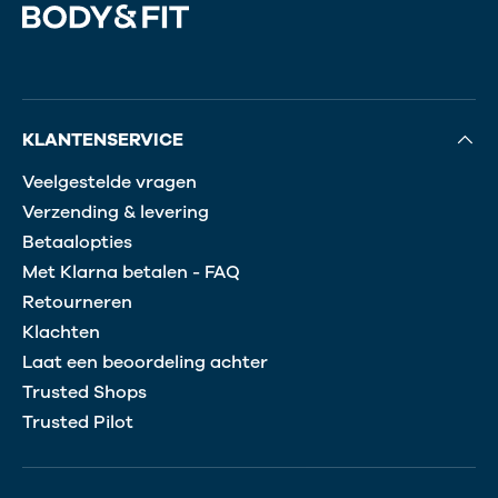
—
Leo H.
(
5/5
)
HERSTEL KRACHT
"Super product die na enkele dagen het verschil geeft"
—
Murat O.
(
5/5
)
AU TOP
KLANTENSERVICE
"Bonne digestion bon goût j#39;ai pris un kilo a suivre"
—
Abderrahmane
(
5/5
)
Veelgestelde vragen
DOBRE
Verzending & levering
"Dobry produkt"
Betaalopties
—
Peter
(
5/5
)
Q&A
Met Klarna betalen - FAQ
Retourneren
Klachten
Laat een beoordeling achter
Trusted Shops
Trusted Pilot