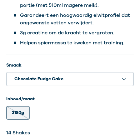
portie (met 510ml magere melk).
Garandeert een hoogwaardig eiwitprofiel dat
ongewenste vetten verwijdert.
3g creatine om de kracht te vergroten.
Helpen spiermassa te kweken met training.
Smaak
Chocolate Fudge Cake
Inhoud/maat
3180g
14 Shakes
14 Shakes
14 Shakes